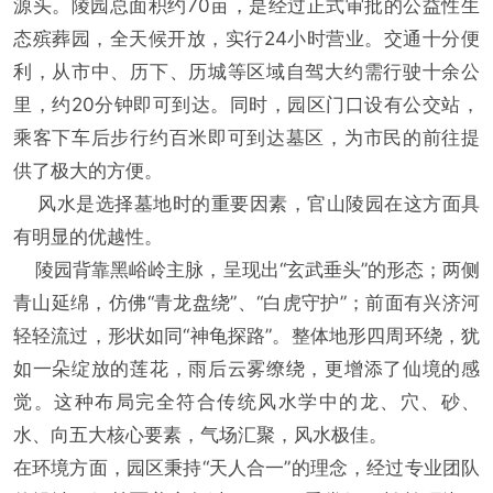
源头。陵园总面积约70亩，是经过正式审批的公益性生
态殡葬园，全天候开放，实行24小时营业。交通十分便
利，从市中、历下、历城等区域自驾大约需行驶十余公
里，约20分钟即可到达。同时，园区门口设有公交站，
乘客下车后步行约百米即可到达墓区，为市民的前往提
供了极大的方便。
风水是选择墓地时的重要因素，官山陵园在这方面具
有明显的优越性。
陵园背靠黑峪岭主脉，呈现出“玄武垂头”的形态；两侧
青山延绵，仿佛“青龙盘绕”、“白虎守护”；前面有兴济河
轻轻流过，形状如同“神龟探路”。整体地形四周环绕，犹
如一朵绽放的莲花，雨后云雾缭绕，更增添了仙境的感
觉。这种布局完全符合传统风水学中的龙、穴、砂、
水、向五大核心要素，气场汇聚，风水极佳。
在环境方面，园区秉持“天人合一”的理念，经过专业团队