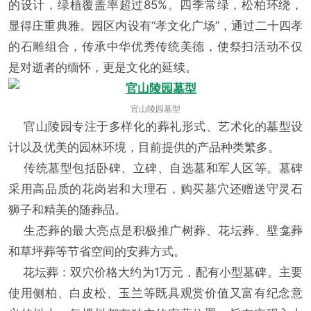
的设计，绿植覆盖率超过85%。四季常绿，松柏环绕，
显得庄重典雅。园区内设有“孝文化广场”，通过二十四孝
的石雕组合，传承中华优秀传统美德，使祭扫活动不仅
是对逝者的缅怀，更是文化的延续。
官山陵园墓型
官山陵园专注于多样化的葬礼形式、艺术化的墓型设
计以及优美的园林环境，目前提供的产品种类繁多。
传统墓型包括卧碑、立碑、自选墓和军人区等。墓碑
采用高品质的花岗岩和大理石，购买墓穴还赠送守灵石
狮子和精美的随葬品。
生态葬的最大亮点是积极推广树葬、花坛葬、壁龛葬
和草坪葬等节省空间的安葬方式。
花坛葬：双穴价格大约为1万元，配有小型墓碑。主要
使用侧柏、白皮松、玉兰等既具观赏价值又富有纪念意