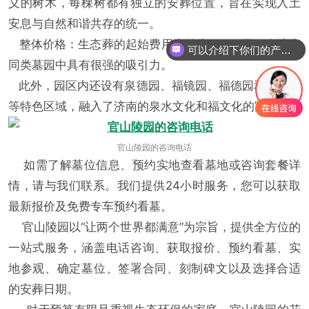
义的树木，每棵树都有独立的安葬位置，旨在实现入土
安息与自然和谐共存的统一。
整体价格：生态葬的起始费用大约为9,800元，在济南
可以介绍下你们的产品么
同类墓园中具有很强的吸引力。
此外，园区内还设有泉德园、福镜园、福德园和福孝园
等特色区域，融入了济南的泉水文化和福文化的寓意。
官山陵园的咨询电话
如需了解墓位信息、预约实地查看墓地或咨询套餐详
情，请与我们联系。我们提供24小时服务，您可以获取
最新报价及免费专车预约看墓。
官山陵园以“让两个世界都满意”为宗旨，提供全方位的
一站式服务，涵盖电话咨询、获取报价、预约看墓、实
地参观、确定墓位、签署合同、刻制碑文以及选择合适
的安葬日期。