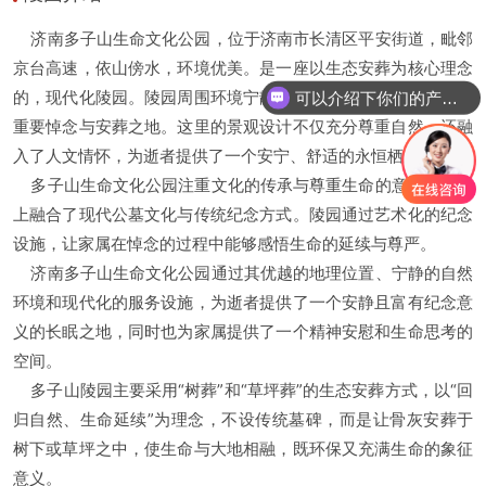
济南多子山生命文化公园，位于济南市长清区平安街道，毗邻
京台高速，依山傍水，环境优美。是一座以生态安葬为核心理念
的，现代化陵园。陵园周围环境宁静宜人，是济南及周边地区的
可以介绍下你们的产品么
重要悼念与安葬之地。这里的景观设计不仅充分尊重自然，还融
入了人文情怀，为逝者提供了一个安宁、舒适的永恒栖息之地。
多子山生命文化公园注重文化的传承与尊重生命的意义，设计
上融合了现代公墓文化与传统纪念方式。陵园通过艺术化的纪念
设施，让家属在悼念的过程中能够感悟生命的延续与尊严。
济南多子山生命文化公园通过其优越的地理位置、宁静的自然
环境和现代化的服务设施，为逝者提供了一个安静且富有纪念意
义的长眠之地，同时也为家属提供了一个精神安慰和生命思考的
空间。
多子山陵园主要采用“树葬”和“草坪葬”的生态安葬方式，以“回
归自然、生命延续”为理念，不设传统墓碑，而是让骨灰安葬于
树下或草坪之中，使生命与大地相融，既环保又充满生命的象征
意义。