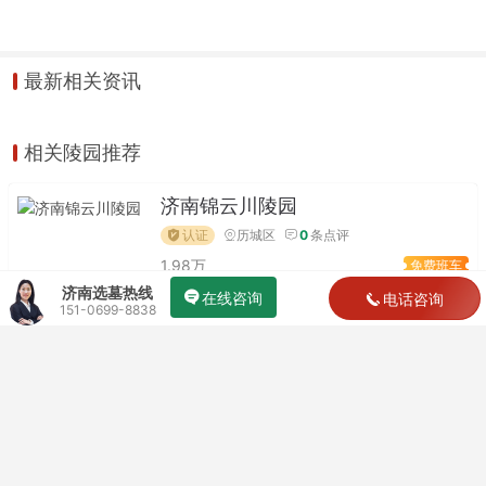
最新相关资讯
相关陵园推荐
济南锦云川陵园
认证
历城区
0
条点评
1.98万
免费班车
济南选墓热线
在线咨询
电话咨询
151-0699-8838
华夏陵园
认证
长清区
0
条点评
6600
免费班车
多子山生命文化公园
认证
长清区
0
条点评
9800
免费班车