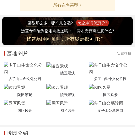
所有在售墓型
墓型那么多，哪个最合适?
怎么申请优惠价?
选墓专车能到指定点接送吗？
骨灰安葬需注意什么?
找选墓顾问聊聊，所有疑虑都可打消！
墓地图片
实景拍摄
陵园景观
多子山生命文化公园
多子山生命文化公园
陵园景观
陵园景观
园区风景
园区风景
园区风景
多子山公墓陵园
陵园介绍