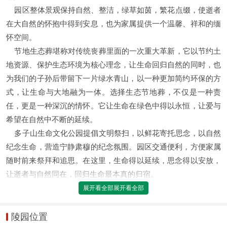
园区整体景观保持自然、整洁，绿草如茵，繁花点缀，使逝者
在大自然的怀抱中得到安息，也为家属提供一个温馨、祥和的缅
怀空间。
节地生态葬堪称对传统丧葬里面的一次重大革新，它以节约土
地资源、保护生态环境为核心理念，让生命回归自然的同时，也
为我们的子孙后带留下一片绿水青山，以一种更加简约环保的方
式，让生命与大地融为一体。选择生态节地葬，不仅是一种责
任，更是一种深沉的情怀。它让生命在绿色中得以永恒，让爱与
希望在自然中不断的延续。
多子山生命文化公园提倡文明祭扫，以鲜花寄托思念，以自然
纪念生命，营造宁静肃穆的纪念氛围。园区交通便利，方便家属
随时前来祭拜和追思。在这里，生命得以延续，思念得以安放，
让逝者与自然同在，回归生命最本真的归宿。
展开看全部
陵园位置