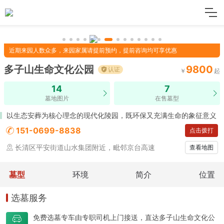
近期来园人数众多，来园家属请提前预约，提前咨询均可享优惠
多子山生命文化公园
9800
认证
14
7
墓地图片
在售墓型
以生态安葬为核心理念的现代化陵园，既环保又充满生命的象征意义
151-0699-8838
点击拨打
长清区平安街道山水集团附近，毗邻京台高速
查看地图
墓型
环境
简介
位置
选墓服务
免费选墓专车由专职司机上门接送，直达
多子山生命文化公