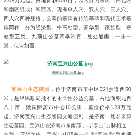
2.08万元起。占地面积600亩，园区分为东区（由北区
和南区组成）和西区。现有单人穴、双人穴、三人穴、
四人穴四种规格，公幕的慕碑有传统慕碑和现代艺术慕
碑两种，分为经济型、中高档型、豪华型、家族型、宗
教型五类。九顶山公墓四季常青，处处通幽，一步一
景，似诗如画。
济南宝兴山公墓.jpg
宝兴山生态陵园
，位于济南市市中区021乡道西50
米，是经民政局批准的永久性公益公墓，占地面积九百
八十亩，陵园距离市中心16公里，墓位价格1.28万元
起。济南宝兴山生态陵园交通便利，是济南一处名泉原
生态墓园。宝兴山在济南市东南部，与“泰山”山脉相连，
在群山环绕之中。宝兴山山顶有一个泉“宝兴泉”泉水涌