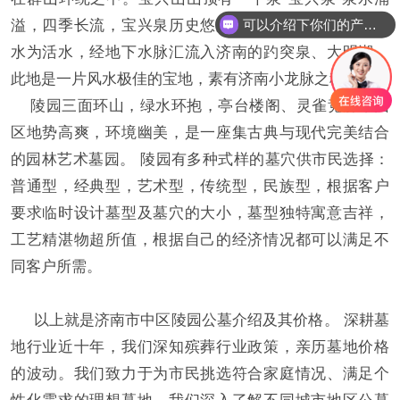
溢，四季长流，宝兴泉历史悠久，宝兴山公墓的宝兴泉
可以介绍下你们的产品么
水为活水，经地下水脉汇流入济南的趵突泉、大明湖，
此地是一片风水极佳的宝地，素有济南小龙脉之称。
陵园三面环山，绿水环抱，亭台楼阁、灵雀竞屏，园
区地势高爽，环境幽美，是一座集古典与现代完美结合
的园林艺术墓园。 陵园有多种式样的墓穴供市民选择：
普通型，经典型，艺术型，传统型，民族型，根据客户
要求临时设计墓型及墓穴的大小，墓型独特寓意吉祥，
工艺精湛物超所值，根据自己的经济情况都可以满足不
同客户所需。
以上就是济南市中区陵园公墓介绍及其价格。 深耕墓
地行业近十年，我们深知殡葬行业政策，亲历墓地价格
的波动。我们致力于为市民挑选符合家庭情况、满足个