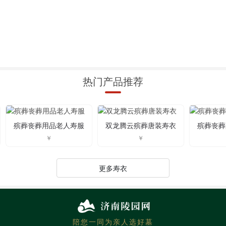
热门产品推荐
殡葬丧葬用品老人寿服
双龙腾云殡葬唐装寿衣
殡葬丧葬
更多寿衣
陪您一同为亲人选好墓