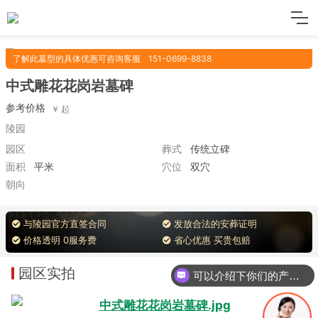
了解此墓型的具体优惠可咨询客服
151-0699-8838
中式雕花花岗岩墓碑
参考价格
陵园
园区
葬式
传统立碑
面积
平米
穴位
双穴
朝向
与陵园官方直签合同
发放合法的安葬证明
价格透明 0服务费
省心优惠 买贵包赔
园区实拍
可以介绍下你们的产品么