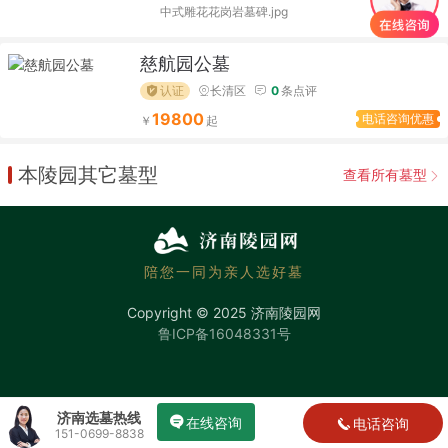
中式雕花花岗岩墓碑.jpg
慈航园公墓
认证
长清区
0
条点评
19800
电话咨询优惠
本陵园其它墓型
查看所有墓型
陪您一同为亲人选好墓
Copyright © 2025 济南陵园网
鲁ICP备16048331号
济南选墓热线
在线咨询
电话咨询
151-0699-8838