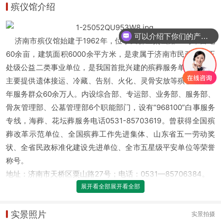
殡仪馆介绍
可以介绍下你们的产品么
济南市殡仪馆始建于1962年，位于天桥区粟山路27号，占地
60余亩，建筑面积6000余平方米，是隶属于济南市民政局的正
处级公益二类事业单位，是我国首批兴建的殡葬服务单位之一，
主要提供遗体接运、冷藏、告别、火化、灵骨安放等殡仪服务，
年服务群众60余万人。内设综合部、专运部、业务部、服务部、
骨灰管理部、公墓管理部6个职能部门，设有“968100”白事服务
专线，海葬、花坛葬服务电话0531-85703619。曾获得全国殡
葬改革示范单位、全国殡葬工作先进集体、山东省五一劳动奖
状、全省民政标准化建设先进单位、全市五星级平安单位等荣誉
称号。
地址：济南市天桥区粟山路27号；电话：0531—85706384。
展开看全部
实景照片
实景拍摄